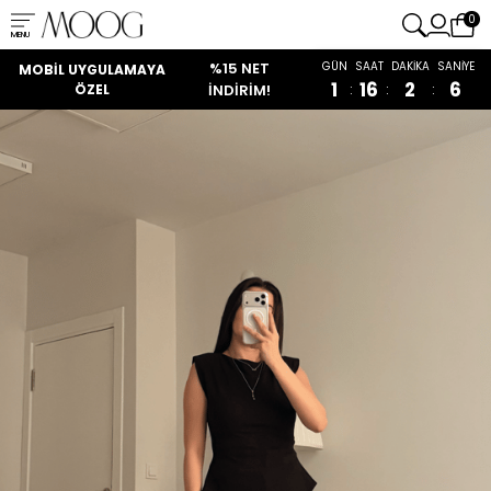
0
MENU
%15 NET
GÜN
SAAT
DAKİKA
SANİYE
MOBİL UYGULAMAYA
1
16
2
5
ÖZEL
İNDIRIM!
:
:
: