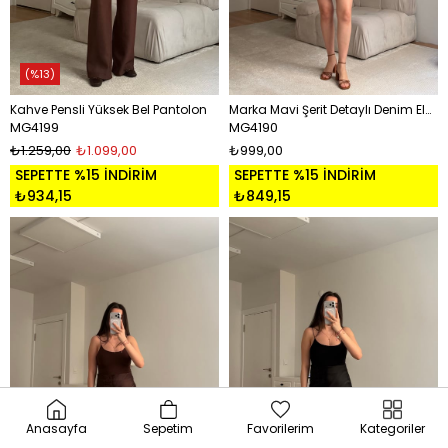
%13
Kahve Pensli Yüksek Bel Pantolon
Marka Mavi Şerit Detaylı Denim Elbise
MG4199
MG4190
₺1.259,00
₺1.099,00
₺999,00
SEPETTE %15 İNDİRİM
SEPETTE %15 İNDİRİM
₺934,15
₺849,15
Anasayfa
Sepetim
Favorilerim
Kategoriler