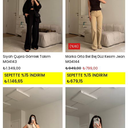
%16
Siyah Çupra Gömlek Takım
Marka Orta Bel Bej Düz Kesim Jean
MG4143
MG4144
₺1.349,00
₺949,00
₺799,00
SEPETTE %15 İNDİRİM
SEPETTE %15 İNDİRİM
₺1.146,65
₺679,15