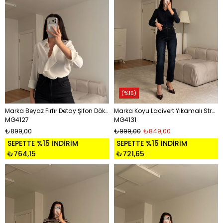
%15
Marka Beyaz Fırfır Detay Şifon Dökümlü Gömlek
Marka Koyu Lacivert Yıkamalı Straight Fıt Jean
MG4127
MG4131
₺899,00
₺999,00
₺849,00
SEPETTE %15 İNDİRİM
SEPETTE %15 İNDİRİM
₺764,15
₺721,65