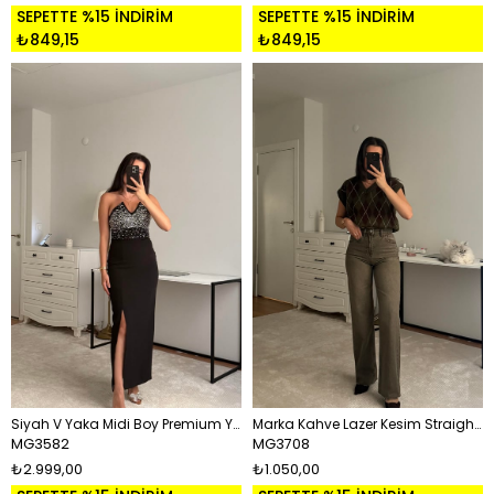
SEPETTE %15 İNDİRİM
SEPETTE %15 İNDİRİM
₺849,15
₺849,15
Siyah V Yaka Midi Boy Premium Yırtmaçlı Elbise
Marka Kahve Lazer Kesim Straight Jean
MG3582
MG3708
₺2.999,00
₺1.050,00