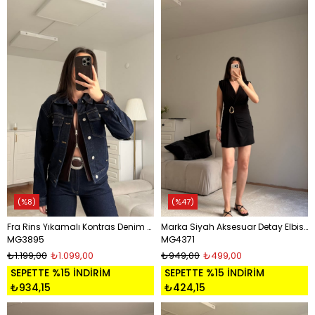
%8
%47
Fra Rins Yıkamalı Kontras Denim Ceket
Marka Siyah Aksesuar Detay Elbise
MG3895
MG4371
₺1.199,00
₺1.099,00
₺949,00
₺499,00
SEPETTE %15 İNDİRİM
SEPETTE %15 İNDİRİM
₺934,15
₺424,15