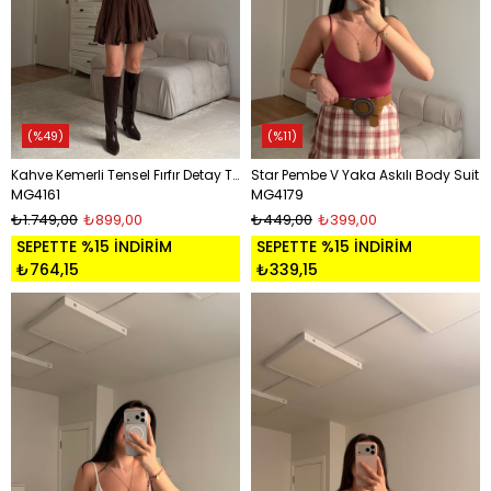
%49
%11
Kahve Kemerli Tensel Fırfır Detay Tensel Elbise
Star Pembe V Yaka Askılı Body Suit
MG4161
MG4179
₺1.749,00
₺899,00
₺449,00
₺399,00
SEPETTE %15 İNDİRİM
SEPETTE %15 İNDİRİM
₺764,15
₺339,15