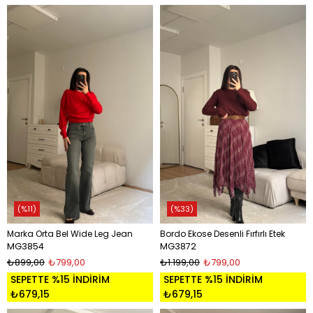
%11
%33
Marka Orta Bel Wide Leg Jean
Bordo Ekose Desenli Fırfırlı Etek
MG3854
MG3872
₺899,00
₺799,00
₺1.199,00
₺799,00
SEPETTE %15 İNDİRİM
SEPETTE %15 İNDİRİM
₺679,15
₺679,15