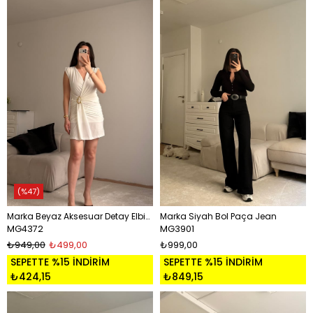
%47
Marka Beyaz Aksesuar Detay Elbise
Marka Siyah Bol Paça Jean
MG4372
MG3901
₺949,00
₺499,00
₺999,00
SEPETTE %15 İNDİRİM
SEPETTE %15 İNDİRİM
₺424,15
₺849,15