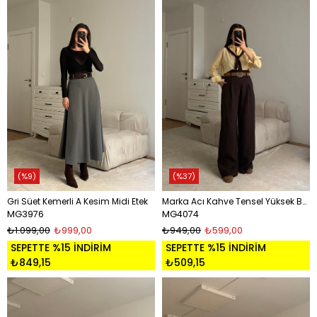
%9
%37
Gri Süet Kemerli A Kesim Midi Etek
Marka Acı Kahve Tensel Yüksek Bel Pantolon
MG3976
MG4074
₺1.099,00
₺999,00
₺949,00
₺599,00
SEPETTE %15 İNDİRİM
SEPETTE %15 İNDİRİM
₺849,15
₺509,15