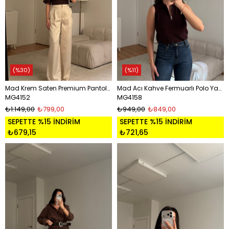
%30
%11
Mad Krem Saten Premium Pantolon
Mad Acı Kahve Fermuarlı Polo Yaka Fitilli Bluz
MG4152
MG4158
₺1.149,00
₺799,00
₺949,00
₺849,00
SEPETTE %15 İNDİRİM
SEPETTE %15 İNDİRİM
₺679,15
₺721,65