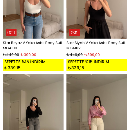
%11
%11
Star Beyaz V Yaka Askılı Body Suit
Star Siyah V Yaka Askılı Body Suit
MG4180
MG4182
₺449,00
₺399,00
₺449,00
₺399,00
SEPETTE %15 İNDİRİM
SEPETTE %15 İNDİRİM
₺339,15
₺339,15