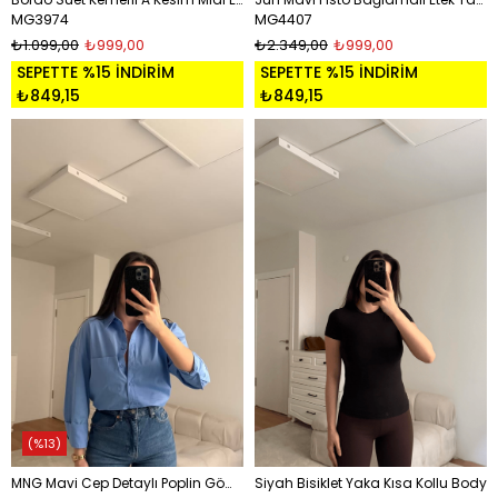
MG3974
MG4407
₺1.099,00
₺999,00
₺2.349,00
₺999,00
SEPETTE %15 İNDİRİM
SEPETTE %15 İNDİRİM
₺849,15
₺849,15
%13
MNG Mavi Cep Detaylı Poplin Gömlek
Siyah Bisiklet Yaka Kısa Kollu Body