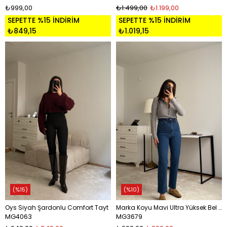
₺999,00
₺1.499,00
₺1.199,00
SEPETTE %15 İNDİRİM
SEPETTE %15 İNDİRİM
₺849,15
₺1.019,15
%15
%10
Oys Siyah Şardonlu Comfort Tayt
Marka Koyu Mavi Ultra Yüksek Bel Straight Jean
MG4063
MG3679