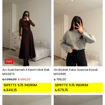
%9
Acı Süet Kemerli A Kesim Midi Etek
Gri Bisiklet Yaka Oversize Kazak
MG3973
MG3995
₺1.099,00
₺999,00
₺799,00
SEPETTE %15 İNDİRİM
SEPETTE %15 İNDİRİM
₺849,15
₺679,15