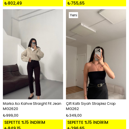
₺802,49
₺755,65
Yeni
Ürün
Marka Acı Kahve Straight Fit Jean
Çift Katlı Siyah Straplez Crop
MG2620
MG262
₺999,00
₺349,00
SEPETTE %15 İNDİRİM
SEPETTE %15 İNDİRİM
₺849,15
₺296,65