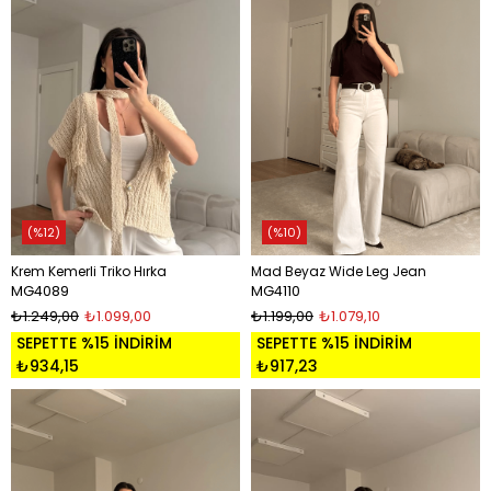
%12
%10
Krem Kemerli Triko Hırka
Mad Beyaz Wide Leg Jean
MG4089
MG4110
₺1.249,00
₺1.099,00
₺1.199,00
₺1.079,10
SEPETTE %15 İNDİRİM
SEPETTE %15 İNDİRİM
₺934,15
₺917,23