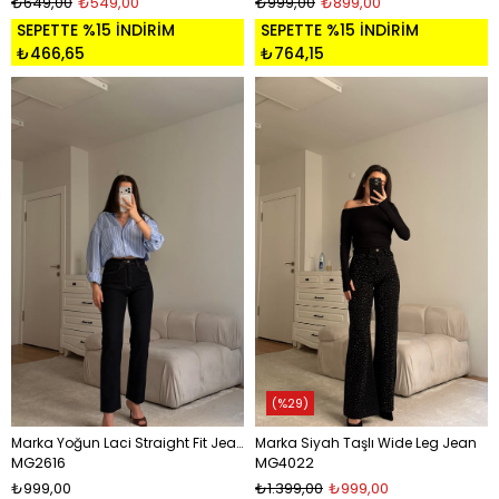
₺649,00
₺549,00
₺999,00
₺899,00
SEPETTE %15 İNDİRİM
SEPETTE %15 İNDİRİM
₺466,65
₺764,15
%29
Marka Yoğun Laci Straight Fit Jean
Marka Siyah Taşlı Wide Leg Jean
MG2616
MG4022
₺999,00
₺1.399,00
₺999,00