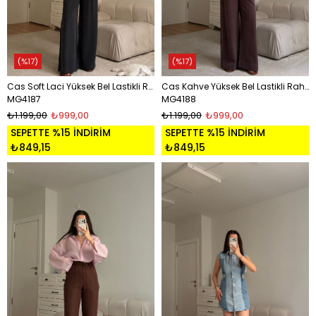
%17
%17
Cas Soft Laci Yüksek Bel Lastikli Rahat Kesim Pantolon
Cas Kahve Yüksek Bel Lastikli Rahat Kesim Pantolon
MG4187
MG4188
₺1.199,00
₺999,00
₺1.199,00
₺999,00
SEPETTE %15 İNDİRİM
SEPETTE %15 İNDİRİM
₺849,15
₺849,15