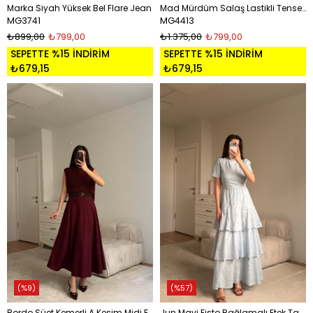
Marka Siyah Yüksek Bel Flare Jean
Mad Mürdüm Salaş Lastikli Tensel Pntolon
MG3741
MG4413
₺899,00
₺799,00
₺1.375,00
₺799,00
SEPETTE %15 İNDİRİM
SEPETTE %15 İNDİRİM
₺679,15
₺679,15
%9
%57
Bordo Süet Kemerli A Kesim Midi Etek
Jun Mavi Fisto Bağlamalı Etek Takım