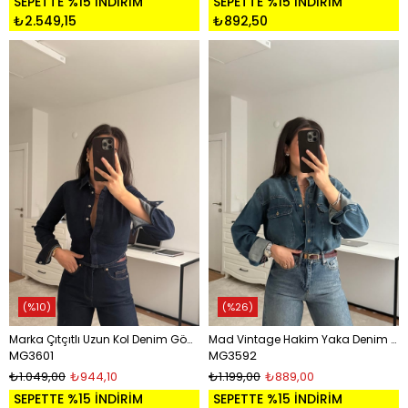
SEPETTE %15 İNDİRİM
SEPETTE %15 İNDİRİM
₺2.549,15
₺892,50
%10
%26
Marka Çıtçıtlı Uzun Kol Denim Gömlek
Mad Vintage Hakim Yaka Denim Gömlek
MG3601
MG3592
₺1.049,00
₺944,10
₺1.199,00
₺889,00
SEPETTE %15 İNDİRİM
SEPETTE %15 İNDİRİM