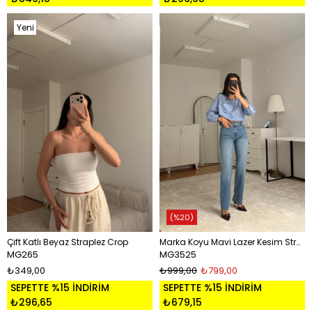
Yeni
Ürün
%20
Çift Katlı Beyaz Straplez Crop
Marka Koyu Mavi Lazer Kesim Straight Jean
MG265
MG3525
₺349,00
₺999,00
₺799,00
SEPETTE %15 İNDİRİM
SEPETTE %15 İNDİRİM
₺296,65
₺679,15