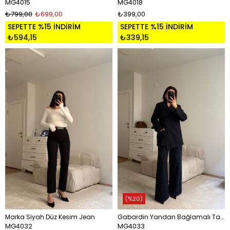
MG4015
MG4018
₺799,00
₺699,00
₺399,00
SEPETTE %15 İNDİRİM
SEPETTE %15 İNDİRİM
₺594,15
₺339,15
%20
Marka Siyah Düz Kesim Jean
Gabardin Yandan Bağlamalı Takım
MG4032
MG4033