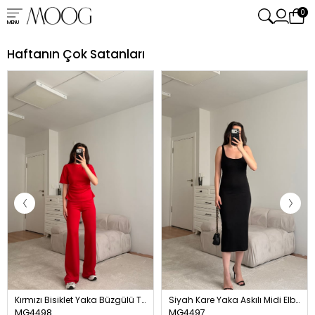
0
MENU
Haftanın Çok Satanları
Kırmızı Bisiklet Yaka Büzgülü Takım
Siyah Kare Yaka Askılı Midi Elbise
MG4498
MG4497