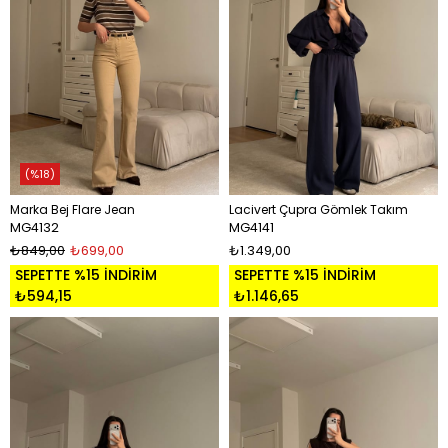
%18
Marka Bej Flare Jean
Lacivert Çupra Gömlek Takım
MG4132
MG4141
₺849,00
₺699,00
₺1.349,00
SEPETTE %15 İNDİRİM
SEPETTE %15 İNDİRİM
₺594,15
₺1.146,65