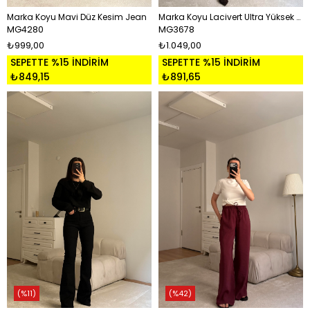
Marka Koyu Mavi Düz Kesim Jean
Marka Koyu Lacivert Ultra Yüksek Bel Straight Jean
MG4280
MG3678
₺999,00
₺1.049,00
SEPETTE %15 İNDİRİM
SEPETTE %15 İNDİRİM
₺849,15
₺891,65
%11
%42