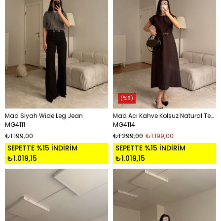
%8
Mad Siyah Wide Leg Jean
Mad Acı Kahve Kolsuz Natural Tensel Elbise
MG4111
MG4114
₺1.199,00
₺1.299,00
₺1.199,00
SEPETTE %15 İNDİRİM
SEPETTE %15 İNDİRİM
₺1.019,15
₺1.019,15