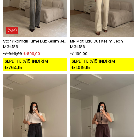
%14
Star Yıkamalı Füme Düz Kesim Jean
MN Mati Ekru Düz Kesim Jean
MG4185
MG4186
₺1.049,00
₺899,00
₺1.199,00
SEPETTE %15 İNDİRİM
SEPETTE %15 İNDİRİM
₺764,15
₺1.019,15