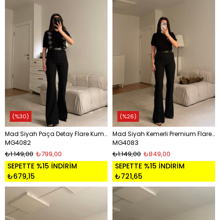
%30
%26
Mad Siyah Paça Detay Flare Kumaş Pantolon
Mad Siyah Kemerli Premium Flare Pantolon
MG4082
MG4083
₺1.149,00
₺799,00
₺1.149,00
₺849,00
SEPETTE %15 İNDİRİM
SEPETTE %15 İNDİRİM
₺679,15
₺721,65