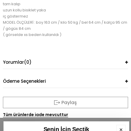
tam kalıp
uzun kollu bisiklet yaka
iç göstermez
MODEL ÖLÇÜLERİ : boy 163 cm / kilo 50 kg / bel 64 cm / kalça 95 cm
/ gögüs 84 cm
( görselde xs beden kullanıldı )
Yorumlar
(0)
Ödeme Seçenekleri
Paylaş
Tüm ürünlerde iade mevcuttur
Senin İçin Seçtik
×