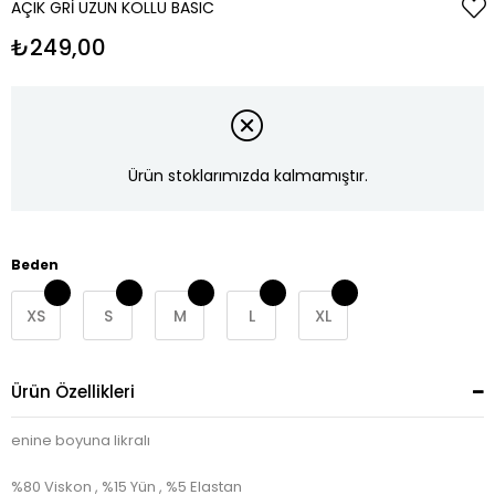
AÇIK GRI UZUN KOLLU BASIC
₺249,00
Ürün stoklarımızda kalmamıştır.
Beden
XS
S
M
L
XL
Ürün Özellikleri
enine boyuna likralı
%80 Viskon , %15 Yün , %5 Elastan