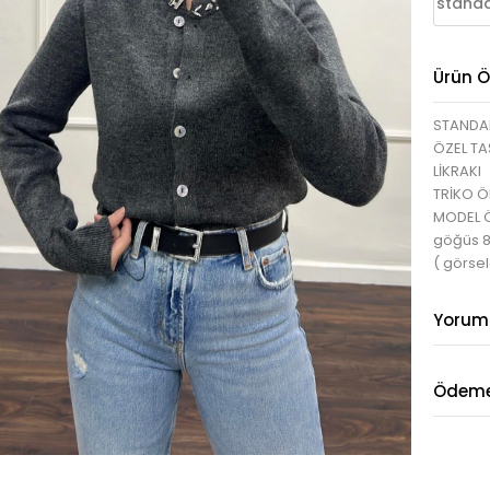
standa
Ürün Öz
STANDA
ÖZEL TA
LİKRAKI
TRİKO 
MODEL ÖL
göğüs 
( görse
Yorum
Ödeme 