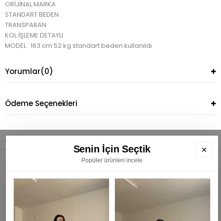
ORİJİNAL MARKA
STANDART BEDEN
TRANSPARAN
KOL İŞLEME DETAYLI
MODEL : 163 cm 52 kg standart beden kullanıldı
Yorumlar
(0)
Ödeme Seçenekleri
Anasayfa
Üst Giyim
Hırka
Antro Ekru İşleme Kol Detaylı Transp
Senin İçin Seçtik
×
Popüler ürünleri incele
E
K
BÜLTENİMİZE ÜYE OLUN
₺