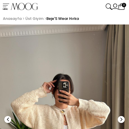
0
MENU
Anasayfa
Üst Giyim
Beje'S Wear Hırka