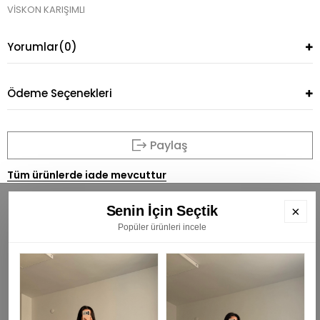
VİSKON KARIŞIMLI
Yorumlar
(0)
Ödeme Seçenekleri
Paylaş
Tüm ürünlerde iade mevcuttur
Senin İçin Seçtik
×
Popüler ürünleri incele
BÜLTENİMİZE ÜYE OLUN
E
K
₺