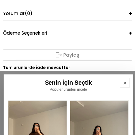
Yorumlar
(0)
Ödeme Seçenekleri
Paylaş
Tüm ürünlerde iade mevcuttur
Senin İçin Seçtik
×
Popüler ürünleri incele
BÜLTENİMİZE ÜYE OLUN
E
K
₺
KAYIT OL