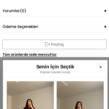
Yorumlar
(0)
Ödeme Seçenekleri
Paylaş
Tüm ürünlerde iade mevcuttur
Senin İçin Seçtik
×
Popüler ürünleri incele
BÜLTENİMİZE ÜYE OLUN
E
K
₺
KAYIT OL