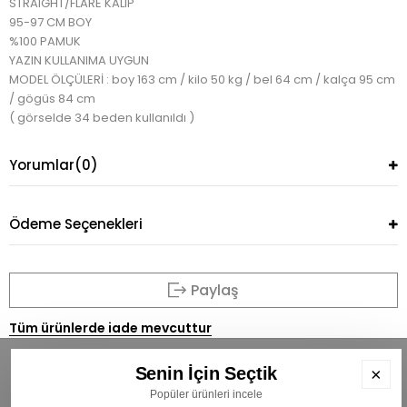
STRAIGHT/FLARE KALIP
95-97 CM BOY
%100 PAMUK
YAZIN KULLANIMA UYGUN
MODEL ÖLÇÜLERİ : boy 163 cm / kilo 50 kg / bel 64 cm / kalça 95 cm
/ gögüs 84 cm
( görselde 34 beden kullanıldı )
Yorumlar
(0)
Ödeme Seçenekleri
Paylaş
Tüm ürünlerde iade mevcuttur
Senin İçin Seçtik
×
Popüler ürünleri incele