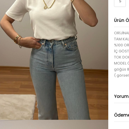
S
Ürün Öz
ORİJİNA
TAM KAL
%100 O
İÇ GÖS
TOK DO
MODEL ÖL
göğüs 
( görsel
Yorum
Ödeme 