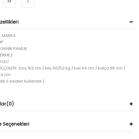
M
L
ellikleri
L MARKA
IP
RGANİK PAMUK
TERMEZ
KULU
ÇÜLERİ : boy 163 cm / kilo 50/52 kg / bel 64 cm / kalça 95 cm /
84 cm
de S beden kullanıldı )
lar
(0)
Seçenekleri