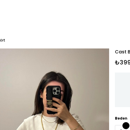
ört
Cast B
₺399
Beden