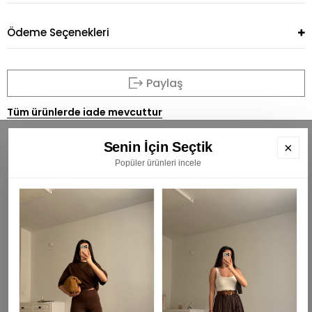
Ödeme Seçenekleri
Paylaş
Tüm ürünlerde iade mevcuttur
Senin İçin Seçtik
×
Popüler ürünleri incele
BÜLTENİMİZE ÜYE OLUN
E
K
₺
KAYIT OL
Gizlilik Politikası -
HAKKIMIZDA -
SIKÇA SORULAN SORULAR -
ÜYE OL-
ÜYE GİRİŞİ -
BİZE ULAŞIN -
ŞİFREMİ UNUTTUM -