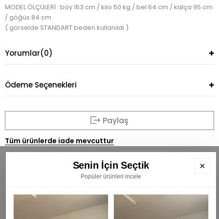
MODEL ÖLÇÜLERİ : boy 163 cm / kilo 50 kg / bel 64 cm / kalça 95 cm
/ göğüs 84 cm
( görselde STANDART beden kullanıldı )
Yorumlar
(0)
Ödeme Seçenekleri
Paylaş
Tüm ürünlerde iade mevcuttur
Senin İçin Seçtik
×
Popüler ürünleri incele
BÜLTENİMİZE ÜYE OLUN
E
K