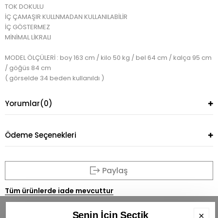
TOK DOKULU
İÇ ÇAMAŞIR KULLNMADAN KULLANILABİLİR
İÇ GÖSTERMEZ
MİNİMAL LİKRALI
MODEL ÖLÇÜLERİ : boy 163 cm / kilo 50 kg / bel 64 cm / kalça 95 cm
/ göğüs 84 cm
( görselde 34 beden kullanıldı )
Yorumlar
(0)
Ödeme Seçenekleri
Paylaş
Tüm ürünlerde iade mevcuttur
Senin İçin Seçtik
×