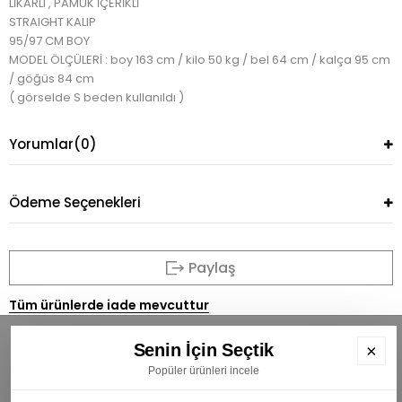
LİKARLI , PAMUK İÇERİKLİ
STRAIGHT KALIP
95/97 CM BOY
MODEL ÖLÇÜLERİ : boy 163 cm / kilo 50 kg / bel 64 cm / kalça 95 cm
/ göğüs 84 cm
( görselde S beden kullanıldı )
Yorumlar
(0)
Ödeme Seçenekleri
Paylaş
Tüm ürünlerde iade mevcuttur
Senin İçin Seçtik
×
Popüler ürünleri incele