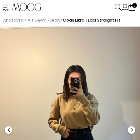
0
MENU
Anasayfa
Alt Giyim
Jean
Coas Likralı Laci Straıght Fıt