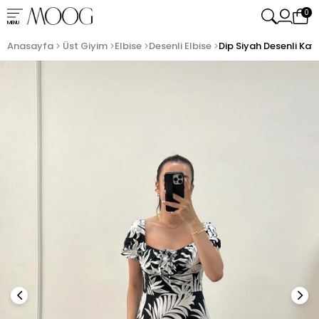
0
MENU
Anasayfa
Üst Giyim
Elbise
Desenli Elbise
Dip Siyah Desenli Kay