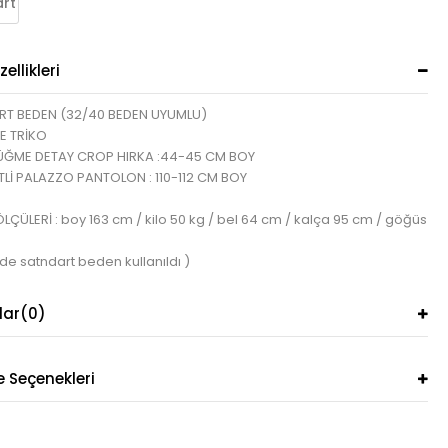
rt
ellikleri
T BEDEN (32/40 BEDEN UYUMLU)
E TRİKO
ÜĞME DETAY CROP HIRKA :44-45 CM BOY
İTLİ PALAZZO PANTOLON : 110-112 CM BOY
ÇÜLERİ : boy 163 cm / kilo 50 kg / bel 64 cm / kalça 95 cm / göğüs
de satndart beden kullanıldı )
lar
(0)
Seçenekleri