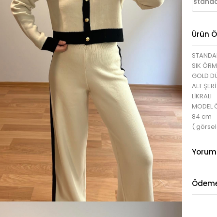
standa
Ürün Öz
STANDAR
SIK ÖRM
GOLD D
ALT ŞER
LİKRALI
MODEL ÖL
84 cm
( görsel
Yorum
Ödeme 