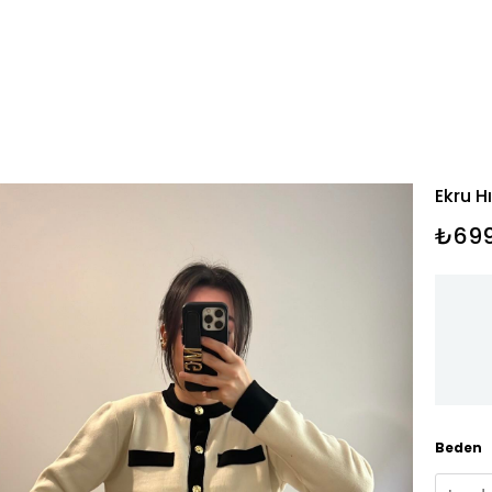
Ekru H
₺699
Beden