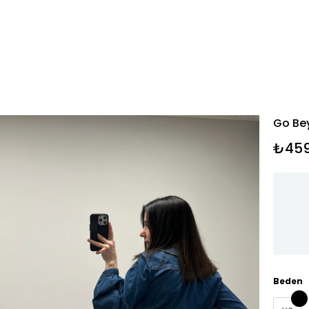
Go Bey
₺459
Beden