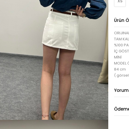
XS
Ürün Öz
ORIJINA
TAM KAL
%100 P
İÇ GÖS
MİNİ
MODEL ÖL
84 cm
( görsel
Yorum
Ödeme 