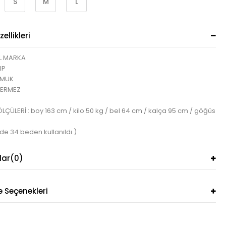
S
M
L
ellikleri
L MARKA
IP
AMUK
TERMEZ
ÇÜLERİ : boy 163 cm / kilo 50 kg / bel 64 cm / kalça 95 cm / göğüs
de 34 beden kullanıldı )
lar
(0)
Seçenekleri