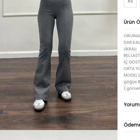
XS
Ürün Öz
ORIJINA
DAR KAL
LİKRALI
BEL LAST
İÇ GÖS
ORTA YÜ
MODEL ÖL
göğüs 
( görsel
Yorum
Ödeme 