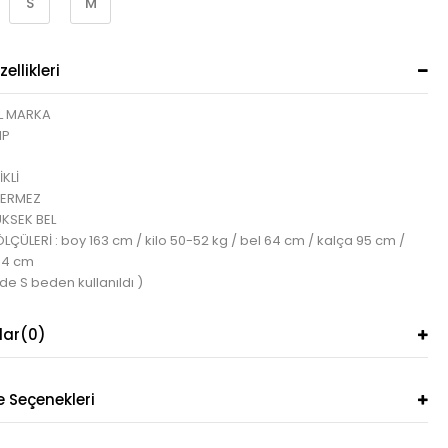
S
M
ellikleri
L MARKA
IP
İKLİ
TERMEZ
KSEK BEL
ÇÜLERİ : boy 163 cm / kilo 50-52 kg / bel 64 cm / kalça 95 cm /
84 cm
de S beden kullanıldı )
lar
(0)
Seçenekleri