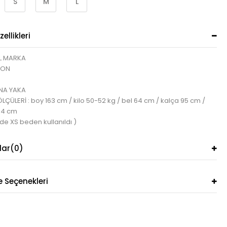
S
M
L
ellikleri
L MARKA
ZON
A YAKA
ÇÜLERİ : boy 163 cm / kilo 50-52 kg / bel 64 cm / kalça 95 cm /
84 cm
de XS beden kullanıldı )
lar
(0)
Seçenekleri