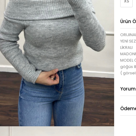
XS
Ürün Öz
ORIJINA
YENİ SE
LİKRALI
MADONN
MODEL ÖL
göğüs 
( görsel
Yorum
Ödeme 