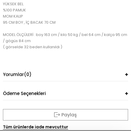
YÜKSEK BEL
%100 PAMUK
MOM KALIP
95 CM BOY , İÇ BACAK 70 CM
MODEL ÖLÇÜLERİ : boy 163 cm / kilo 50 kg / bel 64 cm / kalça 95 cm
/ gögüs 84 cm
( görselde 32 beden kullanıldı )
Yorumlar
(0)
Ödeme Seçenekleri
Paylaş
Tüm ürünlerde iade mevcuttur