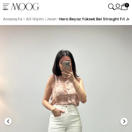
0
MENU
Anasayfa
Alt Giyim
Jean
Hero Beyaz Yüksek Bel Straıght Fıt Je