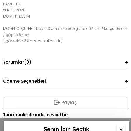
PAMUKLU
YENİ SEZON
MOM FIT KESİM
MODEL ÖLÇÜLERİ : boy 163 cm / kilo 50 kg / bel 64 cm / kalça 95 cm
/ gögüs 84 cm
( görselde 34 beden kullanıldı )
Yorumlar
(0)
Ödeme Seçenekleri
Paylaş
Tüm ürünlerde iade mevcuttur
Senin İçin Seçtik
×