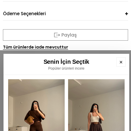
Ödeme Seçenekleri
Paylaş
Tüm ürünlerde iade mevcuttur
Senin İçin Seçtik
×
Popüler ürünleri incele
BÜLTENİMİZE ÜYE OLUN
E
K
₺
KAYIT OL
Gizlilik Politikası -
HAKKIMIZDA -
SIKÇA SORULAN SORULAR -
ÜYE OL-
ÜYE GİRİŞİ -
BİZE ULAŞIN -
ŞİFREMİ UNUTTUM -