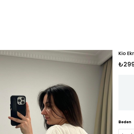
Kio Ek
₺299
Beden