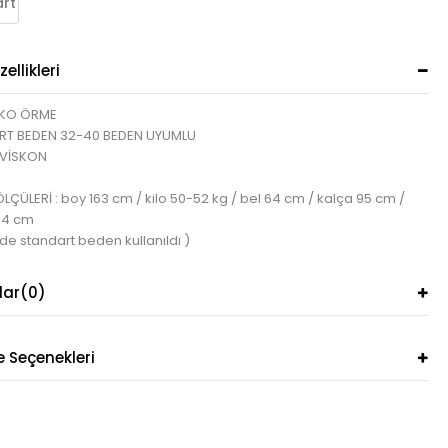
rt
ellikleri
İKO ÖRME
RT BEDEN 32-40 BEDEN UYUMLU
VİSKON
ÇÜLERİ : boy 163 cm / kilo 50-52 kg / bel 64 cm / kalça 95 cm /
84 cm
de standart beden kullanıldı )
lar
(0)
Seçenekleri