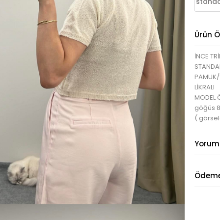
standa
Ürün Öz
İNCE TR
STANDA
PAMUK/
LİKRALI
MODEL ÖL
göğüs 
( görsel
Yorum
Ödeme 