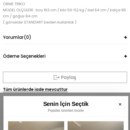
ÖRME TRİKO
MODEL ÖLÇÜLERİ : boy 163 cm / kilo 50-52 kg / bel 64 cm / kalça 95
cm / göğüs 84 cm
( görselde STANDART beden kullanıldı )
Yorumlar
(0)
Ödeme Seçenekleri
Paylaş
Tüm ürünlerde iade mevcuttur
Senin İçin Seçtik
×
Popüler ürünleri incele
BÜLTENİMİZE ÜYE OLUN
E