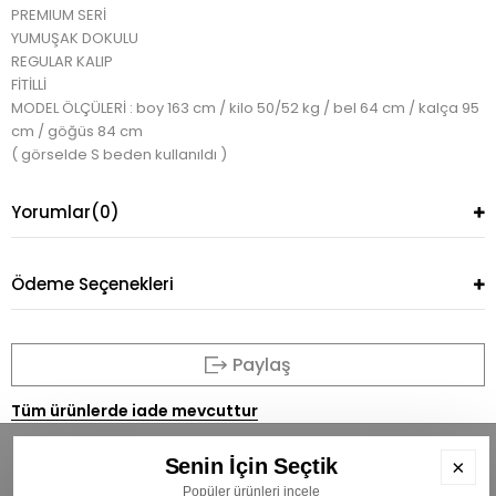
PREMIUM SERİ
YUMUŞAK DOKULU
REGULAR KALIP
FİTİLLİ
MODEL ÖLÇÜLERİ : boy 163 cm / kilo 50/52 kg / bel 64 cm / kalça 95
cm / göğüs 84 cm
( görselde S beden kullanıldı )
Yorumlar
(0)
Ödeme Seçenekleri
Paylaş
Tüm ürünlerde iade mevcuttur
Senin İçin Seçtik
×
Popüler ürünleri incele