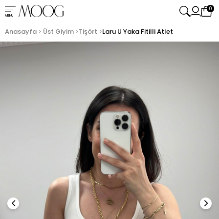
0
MENU
Anasayfa
Üst Giyim
Tişört
Laru U Yaka Fitilli Atlet