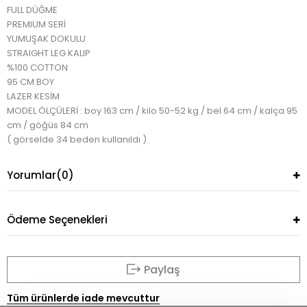
FULL DÜĞME
PREMIUM SERİ
YUMUŞAK DOKULU
STRAIGHT LEG KALIP
%100 COTTON
95 CM BOY
LAZER KESİM
MODEL ÖLÇÜLERİ : boy 163 cm / kilo 50-52 kg / bel 64 cm / kalça 95
cm / göğüs 84 cm
( görselde 34 beden kullanıldı )
Yorumlar
(0)
Ödeme Seçenekleri
Paylaş
Tüm ürünlerde iade mevcuttur