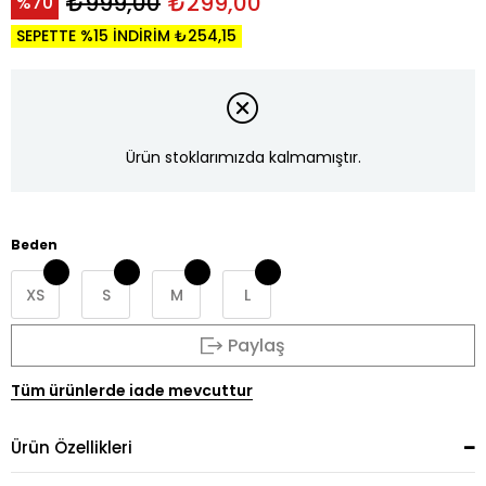
₺999,00
₺299,00
70
SEPETTE %15 İNDİRİM ₺254,15
Ürün stoklarımızda kalmamıştır.
Beden
XS
S
M
L
Paylaş
Tüm ürünlerde iade mevcuttur
Ürün Özellikleri