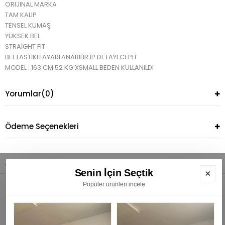
ORIJINAL MARKA
TAM KALIP
TENSEL KUMAŞ
YÜKSEK BEL
STRAİGHT FIT
BEL LASTİKLİ AYARLANABİLİR İP DETAYI CEPLİ
MODEL : 163 CM 52 KG XSMALL BEDEN KULLANILDI
Yorumlar
(0)
Ödeme Seçenekleri
Anasayfa
Alt Giyim
Pantolon
Yüksek Bel Pantolon
Mad Haki P
Senin İçin Seçtik
×
Popüler ürünleri incele
E
K