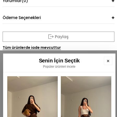
Yorumlar
(0)
Ödeme Seçenekleri
Paylaş
Tüm ürünlerde iade mevcuttur
Senin İçin Seçtik
×
Popüler ürünleri incele
BÜLTENİMİZE ÜYE OLUN
E
K
₺
KAYIT OL
Gizlilik Politikası -
HAKKIMIZDA -
SIKÇA SORULAN SORULAR -