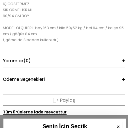
İÇ GÖSTERMEZ
SIK ÖRME LİKRALI
90/94 CM BOY
MODEL ÖLÇÜLERİ : boy 163 cm / kilo 50/52 kg / bel 64 cm / kalça 95
cm / göğüs 84 cm
( görselde S beden kullanıldı )
Yorumlar
(0)
Ödeme Seçenekleri
Paylaş
Tüm ürünlerde iade mevcuttur
Senin İçin Seçtik
×