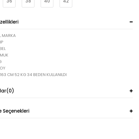
36
38
40
42
ellikleri
L MARKA
IP
BEL
AMUK
G
BOY
 163 CM 52 KG 34 BEDEN KULLANILDI
lar
(0)
Seçenekleri