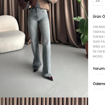
34
Ürün Öz
ORIJINA
TAM KAL
YÜKSEK 
%100 P
WİDE LE
110 CM 
MODEL :
Yorum
Ödeme 