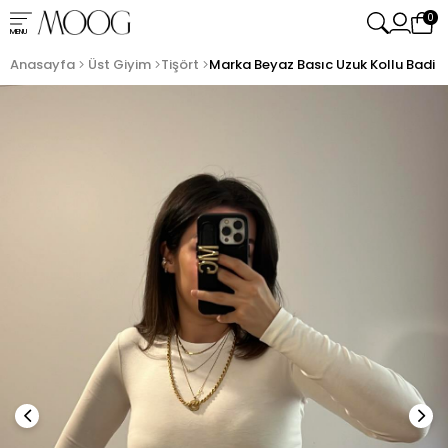
0
MENU
Anasayfa
Üst Giyim
Tişört
Marka Beyaz Basıc Uzuk Kollu Badi