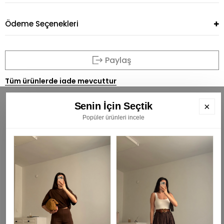
Ödeme Seçenekleri
Paylaş
Tüm ürünlerde iade mevcuttur
Senin İçin Seçtik
×
Popüler ürünleri incele
BÜLTENİMİZE ÜYE OLUN
E
K
₺
KAYIT OL
Gizlilik Politikası -
HAKKIMIZDA -
SIKÇA SORULAN SORULAR -
ÜYE OL-
ÜYE GİRİŞİ -
BİZE ULAŞIN -
ŞİFREMİ UNUTTUM -