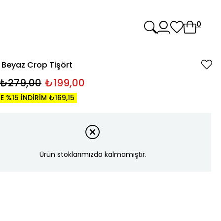
0
Beyaz Crop Tişört
₺279,00
₺199,00
E %15 İNDİRİM ₺169,15
Ürün stoklarımızda kalmamıştır.