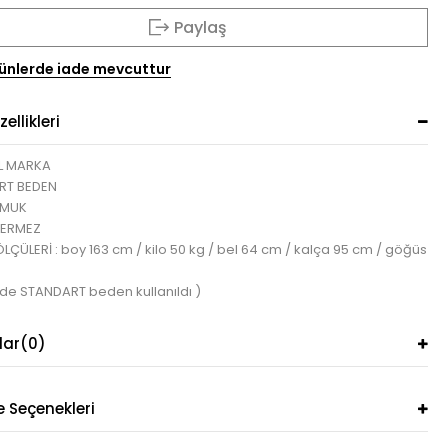
Paylaş
ünlerde iade mevcuttur
ellikleri
L MARKA
RT BEDEN
AMUK
TERMEZ
ÇÜLERİ : boy 163 cm / kilo 50 kg / bel 64 cm / kalça 95 cm / göğüs
lde STANDART beden kullanıldı )
lar
(0)
Seçenekleri