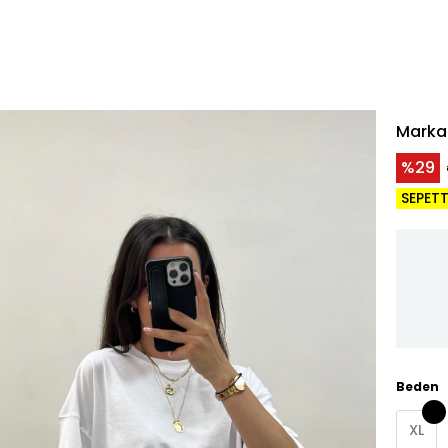
Marka 
29
SEPETT
Beden
XL