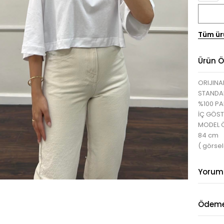
Tüm ür
Ürün Öz
ORIJINA
STANDA
%100 P
İÇ GÖS
MODEL ÖL
84 cm
( görse
Yorum
Ödeme 