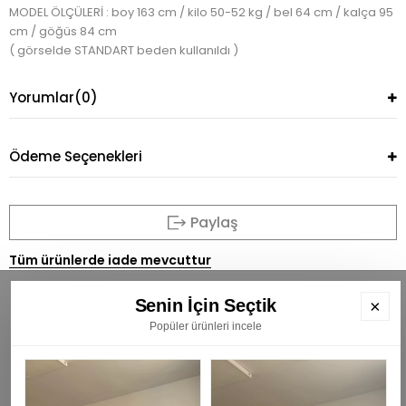
MODEL ÖLÇÜLERİ : boy 163 cm / kilo 50-52 kg / bel 64 cm / kalça 95
cm / göğüs 84 cm
( görselde STANDART beden kullanıldı )
Yorumlar
(0)
Ödeme Seçenekleri
Paylaş
Tüm ürünlerde iade mevcuttur
Senin İçin Seçtik
×
Popüler ürünleri incele
BÜLTENİMİZE ÜYE OLUN
E
K