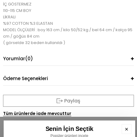
İÇ GÖSTERMEZ
110-115 CM BOY
LİKRALI
%97 COTTON %3 ELASTAN
MODEL ÖLÇÜLERİ : boy 163 cm / kilo 50/52 kg / bel 64 cm / kalça 95
cm / göğüs 84 cm
( görselde 32 beden kullanıldı )
Yorumlar
(0)
Ödeme Seçenekleri
Paylaş
Tüm ürünlerde iade mevcuttur
Senin İçin Seçtik
×
Popüler ürünleri incele