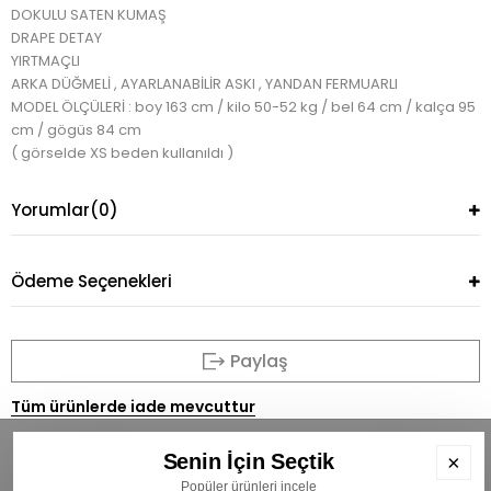
DOKULU SATEN KUMAŞ
DRAPE DETAY
YIRTMAÇLI
ARKA DÜĞMELİ , AYARLANABİLİR ASKI , YANDAN FERMUARLI
MODEL ÖLÇÜLERİ : boy 163 cm / kilo 50-52 kg / bel 64 cm / kalça 95
cm / gögüs 84 cm
( görselde XS beden kullanıldı )
Yorumlar
(0)
Ödeme Seçenekleri
Paylaş
Tüm ürünlerde iade mevcuttur
Senin İçin Seçtik
×
Popüler ürünleri incele