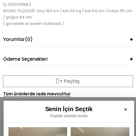
İÇ GÖSTERMEZ
MODEL ÖLÇÜLERİ : boy 163 cm / kilo 50 kg / bel 64 cm / kalça 95 cm
/ göğüs 84 cm
( görselde xs beden kullanıldı )
Yorumlar
(0)
Ödeme Seçenekleri
Paylaş
Tüm ürünlerde iade mevcuttur
Senin İçin Seçtik
×
Popüler ürünleri incele
BÜLTENİMİZE ÜYE OLUN
E