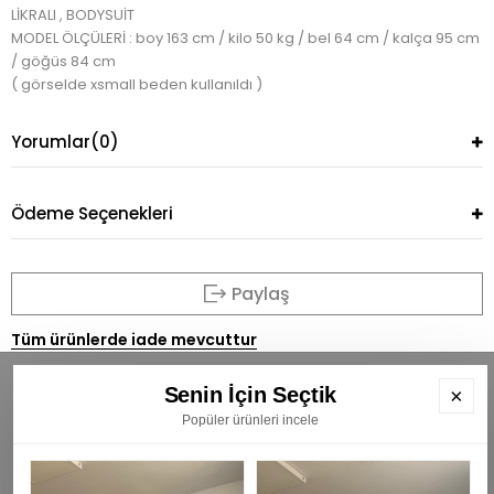
LİKRALI , BODYSUİT
MODEL ÖLÇÜLERİ : boy 163 cm / kilo 50 kg / bel 64 cm / kalça 95 cm
/ göğüs 84 cm
( görselde xsmall beden kullanıldı )
Yorumlar
(0)
Ödeme Seçenekleri
Paylaş
Tüm ürünlerde iade mevcuttur
Senin İçin Seçtik
×
Popüler ürünleri incele
BÜLTENİMİZE ÜYE OLUN
E