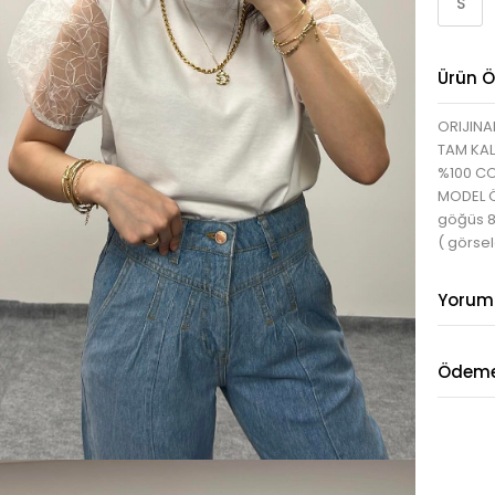
S
Ürün Öz
ORIJINA
TAM KAL
%100 C
MODEL ÖL
göğüs 
( görsel
Yorum
Ödeme 