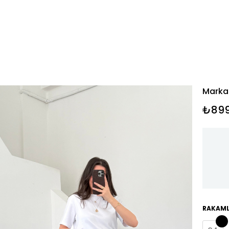
Marka 
₺899
RAKAML