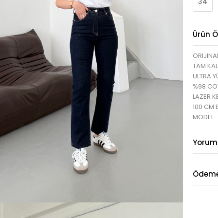
34
Ürün Öz
ORIJINA
TAM KAL
ULTRA Y
%98 CO
LAZER K
100 CM 
MODEL :
Yorum
Ödeme 