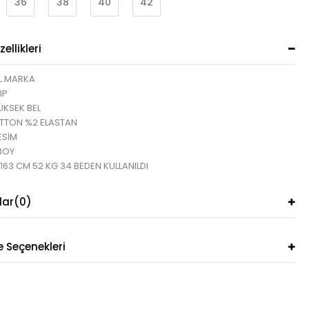
36
38
40
42
ellikleri
L MARKA
IP
ÜKSEK BEL
TTON %2 ELASTAN
ESİM
BOY
 163 CM 52 KG 34 BEDEN KULLANILDI
lar
(0)
Seçenekleri