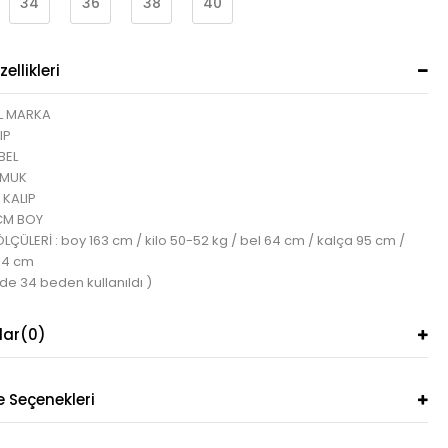
34
36
38
40
ellikleri
L MARKA
IP
BEL
AMUK
 KALIP
CM BOY
ÇÜLERİ : boy 163 cm / kilo 50-52 kg / bel 64 cm / kalça 95 cm /
84 cm
de 34 beden kullanıldı )
lar
(0)
Seçenekleri