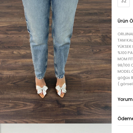
32
Ürün Öz
ORIJINA
TAM KAL
YÜKSEK 
%100 P
MOM FIT
98/100 
MODEL ÖL
göğüs 
( görsel
Yorum
Ödeme 