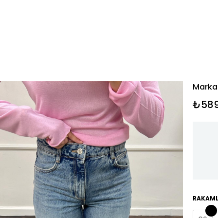
Marka
₺589
RAKAML