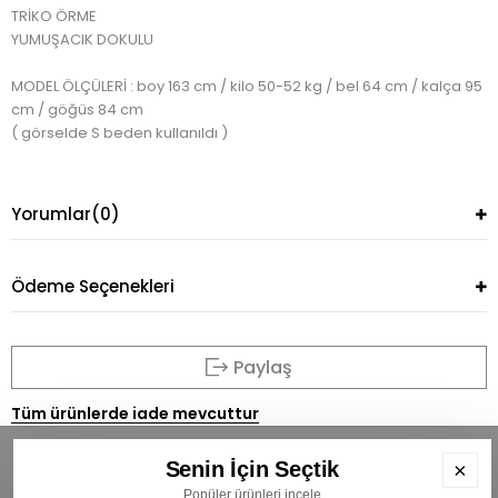
TRİKO ÖRME
YUMUŞACIK DOKULU
MODEL ÖLÇÜLERİ : boy 163 cm / kilo 50-52 kg / bel 64 cm / kalça 95
cm / göğüs 84 cm
( görselde S beden kullanıldı )
Yorumlar
(0)
Ödeme Seçenekleri
Paylaş
Tüm ürünlerde iade mevcuttur
Senin İçin Seçtik
×
Popüler ürünleri incele