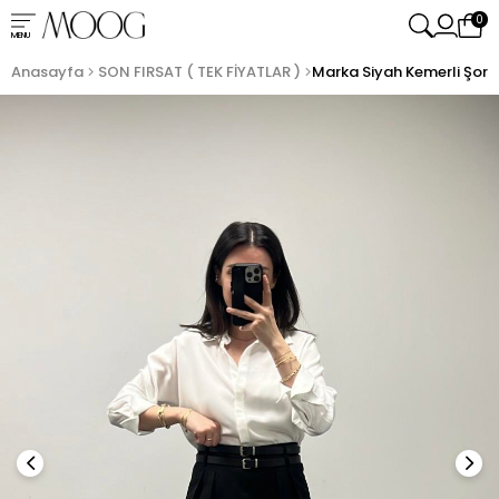
0
MENU
Anasayfa
SON FIRSAT ( TEK FİYATLAR )
Marka Siyah Kemerli Şort