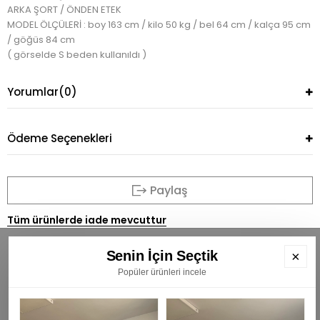
ARKA ŞORT / ÖNDEN ETEK
MODEL ÖLÇÜLERİ : boy 163 cm / kilo 50 kg / bel 64 cm / kalça 95 cm
/ göğüs 84 cm
( görselde S beden kullanıldı )
Yorumlar
(0)
Ödeme Seçenekleri
Paylaş
Tüm ürünlerde iade mevcuttur
Senin İçin Seçtik
×
Popüler ürünleri incele
BÜLTENİMİZE ÜYE OLUN
E