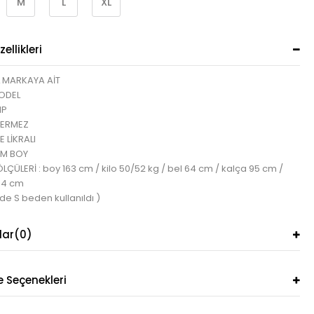
M
L
XL
ellikleri
 MARKAYA AİT
ODEL
IP
TERMEZ
 LİKRALI
CM BOY
ÇÜLERİ : boy 163 cm / kilo 50/52 kg / bel 64 cm / kalça 95 cm /
84 cm
de S beden kullanıldı )
lar
(0)
Seçenekleri