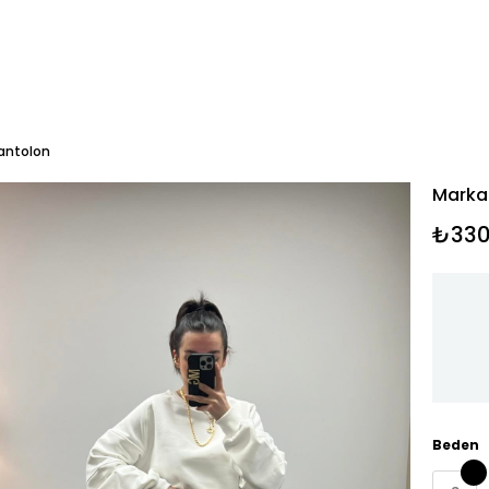
Pantolon
Marka 
₺330
Beden