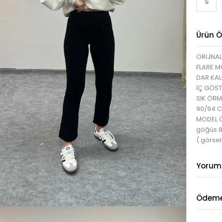
S
Ürün Öz
ORIJNAL
FLARE M
DAR KAL
İÇ GÖS
SIK ÖRME
90/94 
MODEL ÖL
göğüs 
( görsel
Yorum
Ödeme 