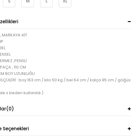
S
M
L
XL
ellikleri
L MARKAYA AİT
IP
BEL
ENSEL
ERMEZ ,PENSLİ
PAÇA , 110 CM
 CM BOY UZUNLUĞU
ÇÜLERİ : boy 163 cm / kilo 50 kg / bel 64 cm / kalça 95 cm / göğüs
de s beden kullanıldı )
lar
(0)
Seçenekleri