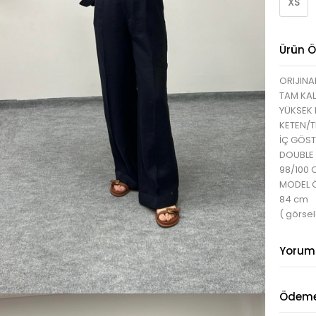
XS
Ürün Öz
ORIJINA
TAM KAL
YÜKSEK 
KETEN/T
İÇ GÖST
DOUBLE 
98/100
MODEL ÖL
84 cm
( görsel
Yorum
Ödeme 