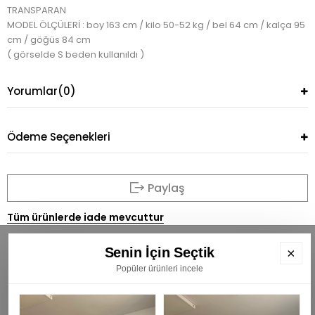
TRANSPARAN
MODEL ÖLÇÜLERİ : boy 163 cm / kilo 50-52 kg / bel 64 cm / kalça 95
cm / göğüs 84 cm
( görselde S beden kullanıldı )
Yorumlar
(0)
Ödeme Seçenekleri
Paylaş
Tüm ürünlerde iade mevcuttur
Senin İçin Seçtik
×
Popüler ürünleri incele
BÜLTENİMİZE ÜYE OLUN
E