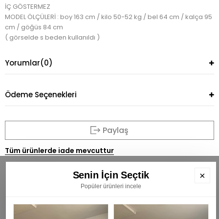
İÇ GÖSTERMEZ
MODEL ÖLÇÜLERİ : boy 163 cm / kilo 50-52 kg / bel 64 cm / kalça 95
cm / göğüs 84 cm
( görselde s beden kullanıldı )
Yorumlar
(0)
Ödeme Seçenekleri
Paylaş
Tüm ürünlerde iade mevcuttur
Senin İçin Seçtik
×
Popüler ürünleri incele
BÜLTENİMİZE ÜYE OLUN
E