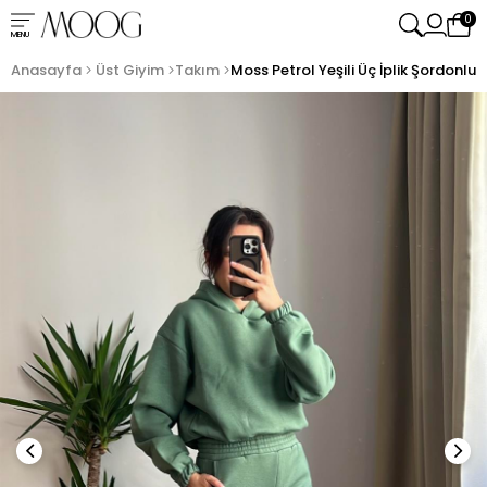
0
MENU
Anasayfa
Üst Giyim
Takım
Moss Petrol Yeşili Üç İplik Şordonl