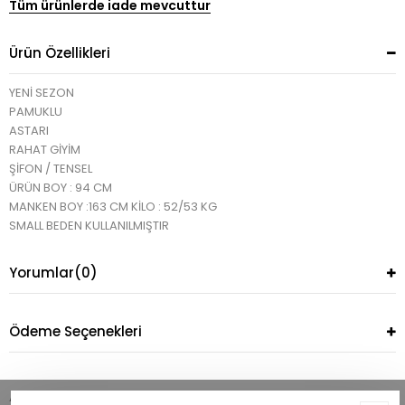
Tüm ürünlerde iade mevcuttur
Ürün Özellikleri
YENİ SEZON
PAMUKLU
ASTARl
RAHAT GİYİM
ŞİFON / TENSEL
ÜRÜN BOY : 94 CM
MANKEN BOY :163 CM KİLO : 52/53 KG
SMALL BEDEN KULLANILMIŞTIR
Yorumlar
(0)
Ödeme Seçenekleri
Anasayfa
Alt Giyim
Etek
Nic Acı Kahve A Kesim Astarlı Şifon Ete