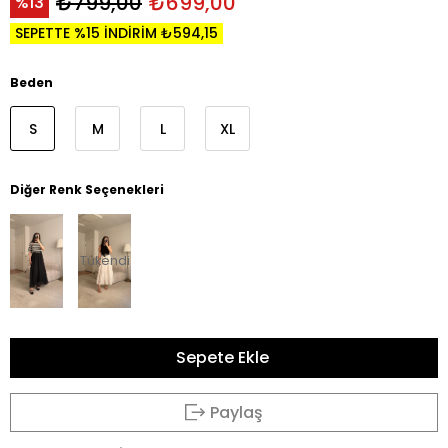
₺799,00
₺699,00
13
SEPETTE %15 İNDİRİM ₺594,15
Beden
S
M
L
XL
Diğer Renk Seçenekleri
Tükendi
Paylaş